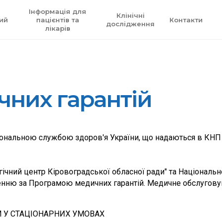
Інформація для
Клінічні
ий
пацієнтів та
Контакти
дослідження
лікарів
них гарантій
іональною службою здоров'я України, що надаються в КНП 
гічний центр Кіровоградської обласної ради" та Націонал
енню за Програмою медичних гарантій. Медичне обслугову
ЯМ У СТАЦІОНАРНИХ УМОВАХ