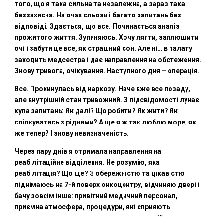
того, що я така сильна та незалежна, а зараз така
беззахисна. На очах сльози і багато запитань без
відповіді. Здається, що все. Починається аналіз
прожитого життя. Зупиняюсь. Хочу лягти, заплющити
очі і забути це все, як страшний сон. Але ні… в палату
заходить медсестра і дає направлення на обстеження.
Знову тривога, очікування. Наступного дня – операція.
Все. Прокинулась від наркозу. Наче вже все позаду,
але внутрішній стан тривожний. З підсвідомості лунає
купа запитань: Як далі? Що робити? Як жити? Як
спілкуватись з рідними? А ще я ж так люблю море, як
же тепер? І знову невизначеність.
Через пару днів я отримала направлення на
реабілітаційне відділення. Не розумію, яка
реабілітація? Що ще? З обережністю та цікавістю
піднімаюсь на 7-й поверх онкоцентру, відчиняю двері і
бачу зовсім інше: привітний медичний персонал,
приємна атмосфера, процедури, які сприяють