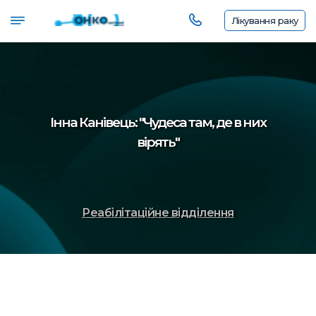
Лікування
раку
Інна Канівець: "Чудеса там, де в них
вірять"
Реабілітаційне відділення