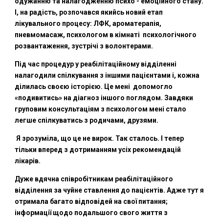
одужанню та налагодженню психо - емоційного стану.
І, на радість, розпочався якийсь новий етап
лікувального процесу: ЛФК, ароматерапія,
пневмомасаж, психологом в кімнаті психологічного
розвантаження, зустрічі з волонтерами.
Під час процедур у реабілітаційному відділенні
налагодили спілкування з іншими пацієнтами і, кожна
ділилась своєю історією. Це мені допомогло
«подивитись» на діагноз іншого поглядом. Завдяки
груповим консультаціям з психологом мені стало
легше спілкуватись з родичами, друзями.
Я зрозуміла, що це не вирок. Так сталось. І тепер
тільки вперед з дотриманням усіх рекомендацій
лікарів.
Дуже вдячна співробітникам реабілітаційного
відділення за чуйне ставлення до пацієнтів. Адже тут я
отримала багато відповідей на свої питання;
інформації щодо подальшого свого життя з