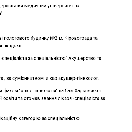
 державний медичний університет за
".
базі пологового будинку №2 м. Кіровограда та
 академії.
я-спеціаліста за спеціальністю" Акушерство та
та , за сумісництвом, лікар акушер-гінеколог.
а фахом "онкогінекологія" на базі Харківської
 освіти та отрмав звання лікаря -спеціаліста за
ікаційну категорію за спеціальністю