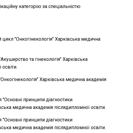
ікаційну категорію за спеціальністю
:
ий цикл "Онкогінекологія" Харківська медична
 "Акушерство та гінекологія" Харківська
 освіти.
 "Онкогінекологія" Харківська медична академія
я "Основні принципи діагностики
вська медична академія післядипломної освіти.
я "Основні принципи діагностики
вська медична академія післядипломної освіти.