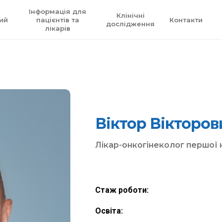
Інформація для
Клінічні
ий
пацієнтів та
Контакти
дослідження
лікарів
Віктор Вікторов
Лікар-онкогінеколог першої к
Стаж роботи:
Освіта: