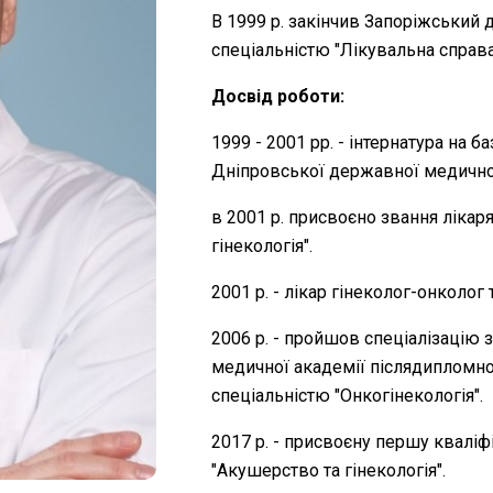
В 1999 р. закінчив Запоріжський
спеціальністю "Лікувальна справа
Досвід роботи:
1999 - 2001 рр. - інтернатура на 
Дніпровської державної медичної
в 2001 р. присвоєно звання лікар
гінекологія".
2001 р. - лікар гінеколог-онколог 
2006 р. - пройшов спеціалізацію з
медичної академії післядипломної
спеціальністю "Онкогінекологія".
2017 р. - присвоєну першу кваліф
"Акушерство та гінекологія".