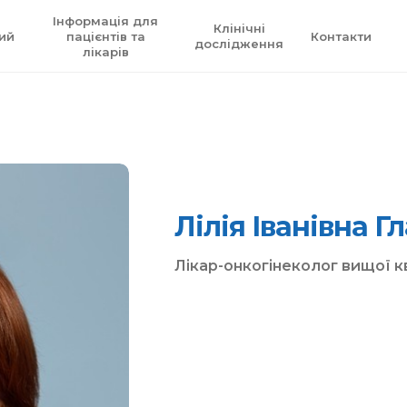
Інформація для
Клінічні
ий
пацієнтів та
Контакти
дослідження
лікарів
Лілія Іванівна Г
Лікар-онкогінеколог вищої кв