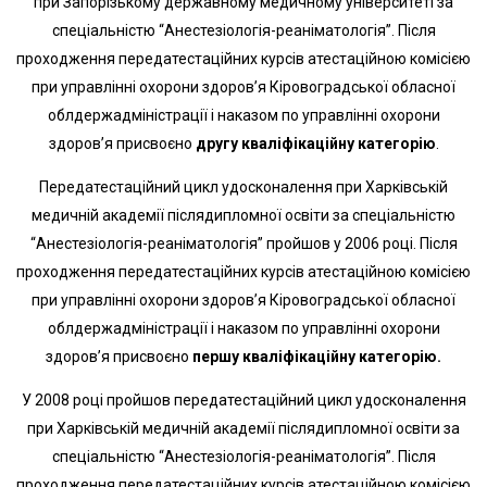
при Запорізькому державному медичному університеті за
спеціальністю “Анестезіологія-реаніматологія”. Після
проходження передатестаційних курсів атестаційною комісією
при управлінні охорони здоров’я Кіровоградської обласної
облдержадміністрації і наказом по управлінні охорони
здоров’я присвоєно
другу кваліфікаційну категорію
.
Передатестаційний цикл удосконалення при Харківській
медичній академії післядипломної освіти за спеціальністю
“Анестезіологія-реаніматологія” пройшов у 2006 році. Після
проходження передатестаційних курсів атестаційною комісією
при управлінні охорони здоров’я Кіровоградської обласної
облдержадміністрації і наказом по управлінні охорони
здоров’я присвоєно
першу кваліфікаційну категорію.
У 2008 році пройшов передатестаційний цикл удосконалення
при Харківській медичній академії післядипломної освіти за
спеціальністю “Анестезіологія-реаніматологія”. Після
проходження передатестаційних курсів атестаційною комісією