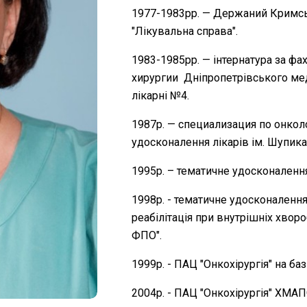
1977-1983рр. — Держаний Кримськ
"Лікувальна справа".
1983-1985рр. — інтернатура за фа
хирургии Дніпропетрівського мед
лікарні №4.
1987р. — специализация по онколо
удосконалення лікарів ім. Шупика
1995р.
–
тематичне удосконалення
1998р. - тематичне удосконалення
реабілітація при внутрішніх хво
ФПО".
1999р. - ПАЦ "Онкохірургія" на ба
2004р. - ПАЦ "Онкохірургія" ХМА