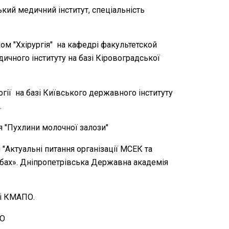
ий медичний інститут, спеціальність
хом "Ххірургія" на кафедрі факультетской
ичного інституту на базі Кіровоградської
гії на базі Київського державного інституту
.
 "Пухлини молочної залози"
 "Актуальні питання організації МСЕК та
робах». Дніпропетрівська Державна академія
зі КМАПО.
ПО