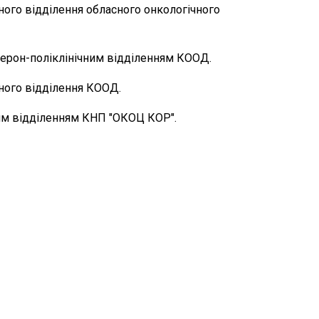
чного відділення обласного онкологічного
серон-поліклінічним відділенням КООД.
чного відділення КООД.
ним відділенням КНП "ОКОЦ КОР".
: