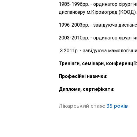
1985-1996рр. - ординатор хірургі
диспансеру м.Кіровоград (КООД).
1996-2003рр. - завідуюча диспан
2003-2010рр. - ординатор хірургі
З 2011р. - завідуюча мамологіч
Тренінги, семінари, конференції
Професійні навички:
Дипломи, сертифікати:
Лікарський стаж:
35 років