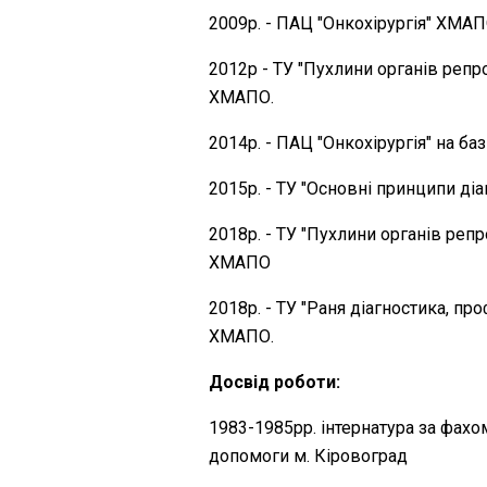
2009р. - ПАЦ "Онкохірургія" ХМАП
2012р - ТУ "Пухлини органів репр
ХМАПО.
2014р. - ПАЦ "Онкохірургія" на ба
2015р. - ТУ "Основні принципи д
2018р. - ТУ "Пухлини органів реп
ХМАПО
2018р. - ТУ "Раня діагностика, пр
ХМАПО.
Досвід роботи:
1983-1985рр. інтернатура за фахом
допомоги м. Кіровоград