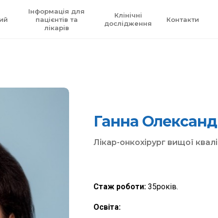
Інформація для
Клінічні
ий
пацієнтів та
Контакти
дослідження
лікарів
Ганна Олександ
Лікар-онкохірург вищої квалі
Стаж роботи:
35років.
О
світа
: